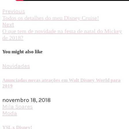
Previous
Todos os detalhes do meu Disney Cruise!
Next
O que tem de novidade na festa de natal do Mickey
de 2018?
You might also like
Novidades
Anunciadas novas atrações em Walt Disney World para
2019
novembro 18, 2018
Mila Soares
Moda
YSL x Disney!