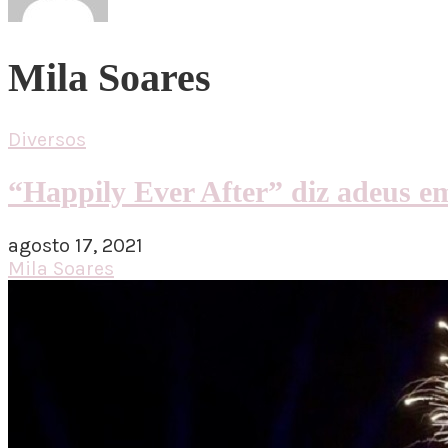
Mila Soares
Diversos
“Happily Ever After” diz adeus e
agosto 17, 2021
Mila Soares