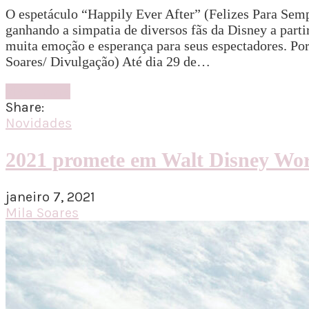
O espetáculo “Happily Ever After” (Felizes Para Sem
ganhando a simpatia de diversos fãs da Disney a part
muita emoção e esperança para seus espectadores. Por
Soares/ Divulgação) Até dia 29 de…
View more
Share:
Novidades
2021 promete em Walt Disney Wo
janeiro 7, 2021
Mila Soares