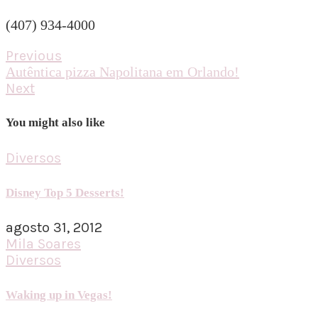
(407) 934-4000
Previous
Autêntica pizza Napolitana em Orlando!
Next
You might also like
Diversos
Disney Top 5 Desserts!
agosto 31, 2012
Mila Soares
Diversos
Waking up in Vegas!